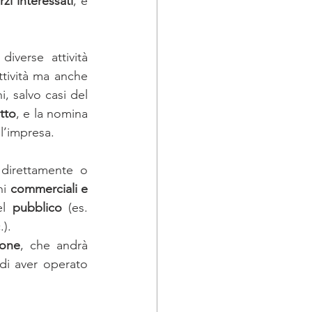
rzi interessati
, e 
verse attività 
ttività ma anche 
 salvo casi del 
tto
, e la nomina 
l’impresa. 
 direttamente o 
ni 
commerciali e 
l 
pubblico 
(es. 
). 
ione
, che andrà 
di aver operato 