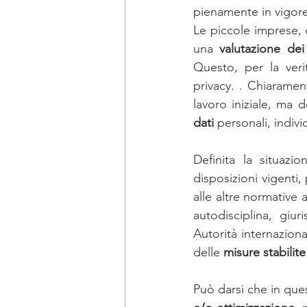
pienamente in vigore
DICHIARAZIONE DEI REDDITI
Le piccole imprese, 
una 
valutazione dei
Questo, per la veri
newsletter ottobre
bandi Emi
privacy. . Chiarame
lavoro iniziale, ma
dati 
personali, individ
Definita la situazi
disposizioni vigenti, 
alle altre normative 
autodisciplina, giur
Autorità internazionali
delle 
misure stabilit
Può darsi che in ques