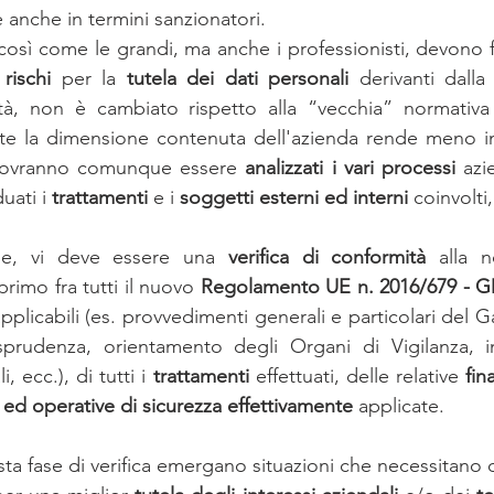
 anche in termini sanzionatori. 
neswletter di maggio
newsletter giugno
DECRETO CRESCI
così come le grandi, ma anche i professionisti, devono fa
 rischi 
per la 
tutela dei dati personali 
derivanti dalla 
tà, non è cambiato rispetto alla “vecchia” normativa n
lia Romagna
Covid
newsletter agosto
newsletter sett
nte la dimensione contenuta dell'azienda rende meno im
 dovranno comunque essere 
analizzati i vari processi 
azi
uati i 
trattamenti 
e i 
soggetti esterni ed interni 
coinvolti,
one, vi deve essere una 
verifica di conformità 
alla n
primo fra tutti il nuovo 
Regolamento UE n. 2016/679 - G
applicabili (es. provvedimenti generali e particolari del Ga
isprudenza, orientamento degli Organi di Vigilanza, in
, ecc.), di tutti i 
trattamenti 
effettuati, delle relative 
fina
e ed operative di sicurezza effettivamente 
applicate. 
ta fase di verifica emergano situazioni che necessitano d