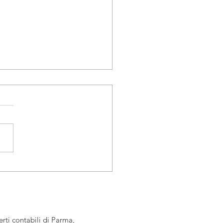
enza IMU e TASI
rti contabili di Parma,