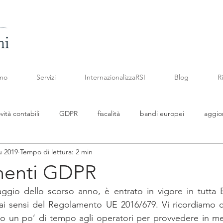
amo
Servizi
InternazionalizzaRSI
Blog
R
vità contabili
GDPR
fiscalità
bandi europei
aggio
u 2019
Tempo di lettura: 2 min
namenti legislativi
Fattura Elettronica
newsletter febbraio
enti GDPR
gio dello scorso anno, è entrato in vigore in tutta E
newsletter aprile
codice crisi di impresa
contributi
ai sensi del Regolamento UE 2016/679. Vi ricordiamo che
 un po’ di tempo agli operatori per provvedere in mer