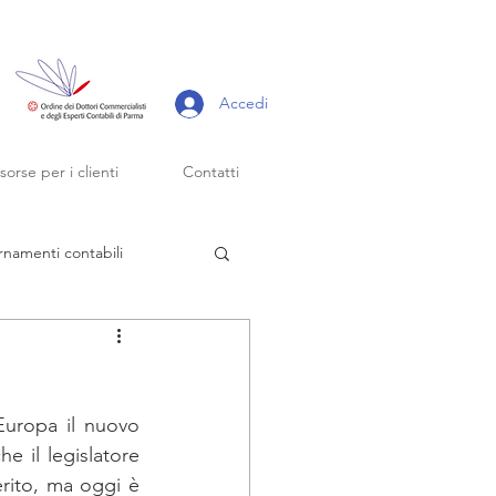
Accedi
isorse per i clienti
Contatti
rnamenti contabili
scadenze fiscali
uropa il nuovo 
forfettari
 il legislatore 
ito, ma oggi è 