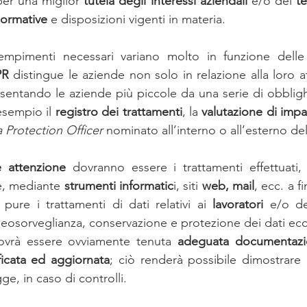
per una miglior 
tutela degli interessi aziendali 
e/o dei 
te
ormative 
e disposizioni vigenti in materia.
mpimenti necessari variano molto in funzione delle di
R 
distingue le aziende non solo in relazione alla loro a
sentando le aziende più piccole da una serie di obblighi,
esempio il 
registro dei trattamenti
, la 
valutazione di impa
 Protection Officer 
nominato all’interno o all’esterno del
e attenzione 
dovranno essere i trattamenti effettuati,
e, mediante 
strumenti informatic
i, siti 
web, mail
, ecc. a fi
pure i trattamenti di dati relativi ai 
lavoratori 
e/o de
deosorveglianza, conservazione e protezione dei dati ecc.
ovrà essere ovviamente tenuta 
adeguata documentaz
ficata ed aggiornata
; ciò renderà possibile dimostrare 
ge, in caso di controlli. 