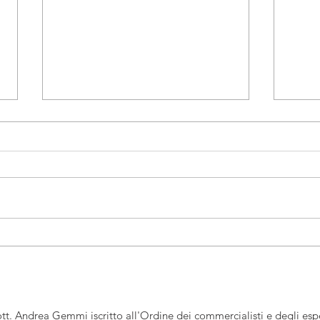
Art Bonus
Scad
tt. Andrea Gemmi iscritto all'Ordine dei commercialisti e degli espe