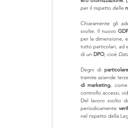
e/o ottimizzazione
, 
per il rispetto delle 
n
Chiaramente gli ade
svolte. Il nuovo 
GDP
per la dimensione, e
tutto particolari, ad 
di un 
DPO
, cioè 
Data
Degni di 
particolar
tramite aziende terz
di marketing
, come 
controllo accessi, vi
Del lavoro svolto d
periodicamente 
veri
nel rispetto della Leg