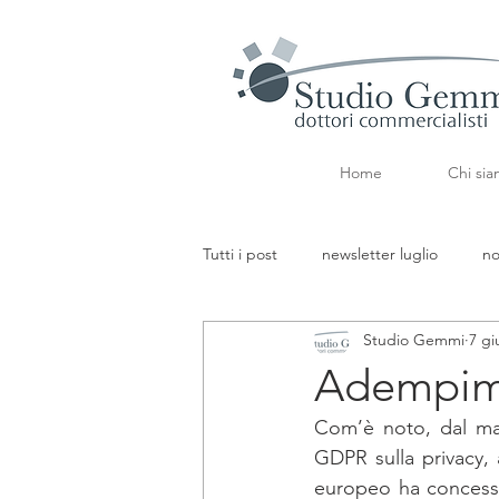
Home
Chi si
Tutti i post
newsletter luglio
no
Studio Gemmi
7 gi
aggiornamenti tributari
aggior
Adempim
Com’è noto, dal mag
newsletter marzo
fk
PMI
GDPR sulla privacy, 
europeo ha concesso