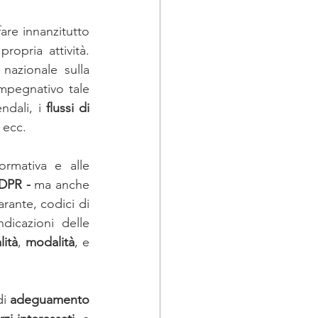
TA 2019
re innanzitutto 
propria attività. 
azionale sulla 
embre
pegnativo tale 
endali, i 
flussi di 
 ecc. 
ormativa e alle 
DPR - 
ma anche 
rante, codici di 
dicazioni delle 
lità
, 
modalità
, e 
i 
adeguamento 