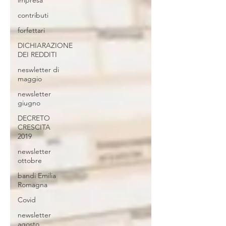
impresa
contributi
forfettari
DICHIARAZIONE
DEI REDDITI
neswletter di
maggio
newsletter
giugno
DECRETO
CRESCITA
2019
newsletter
ottobre
bandi Emilia
Romagna
Covid
newsletter
agosto