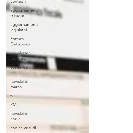
contabili
aggiornamenti
tributari
aggiornamenti
legislativi
Fattura
Elettronica
newsletter
febbraio
scadenze
fiscali
newsletter
marzo
fk
PMI
newsletter
aprile
codice crisi di