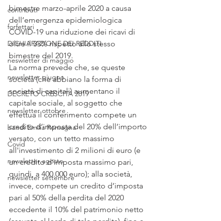
bimestre marzo-aprile 2020 a causa 
contributi
dell’emergenza epidemiologica 
forfettari
COVID-19 una riduzione dei ricavi di 
DICHIARAZIONE DEI REDDITI
oltre il 33% rispetto allo stesso 
bimestre del 2019. 
neswletter di maggio
La norma prevede che, se queste 
newsletter giugno
società (che abbiano la forma di 
società di capitali) aumentano il 
DECRETO CRESCITA 2019
capitale sociale, al soggetto che 
newsletter ottobre
effettua il conferimento compete un 
credito d’imposta del 20% dell’importo 
bandi Emilia Romagna
versato, con un tetto massimo 
Covid
all'investimento di 2 milioni di euro (e 
newsletter agosto
un credito d’imposta massimo pari, 
quindi, a 400.000 euro); alla società, 
newsletter settembre
invece, compete un credito d’imposta 
pari al 50% della perdita del 2020 
eccedente il 10% del patrimonio netto 