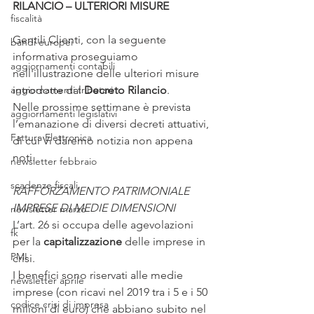
RILANCIO – ULTERIORI MISURE 
fiscalità
Gentili Clienti, con la seguente 
bandi europei
informativa proseguiamo 
aggiornamenti contabili
nell'illustrazione delle ulteriori misure 
aggiornamenti tributari
introdotte dal 
Decreto Rilancio
. 
Nelle prossime settimane è prevista 
aggiornamenti legislativi
l’emanazione di diversi decreti attuativi, 
Fattura Elettronica
di cui Vi daremo notizia non appena 
noti.
newsletter febbraio
scadenze fiscali
RAFFORZAMENTO PATRIMONIALE 
IMPRESE DI MEDIE DIMENSIONI 
newsletter marzo
L’art. 26 si occupa delle agevolazioni 
fk
per la 
capitalizzazione
 delle imprese in 
PMI
crisi. 
I benefici sono riservati alle medie 
newsletter aprile
imprese (con ricavi nel 2019 tra i 5 e i 50 
codice crisi di impresa
milioni di euro) che abbiano subito nel 