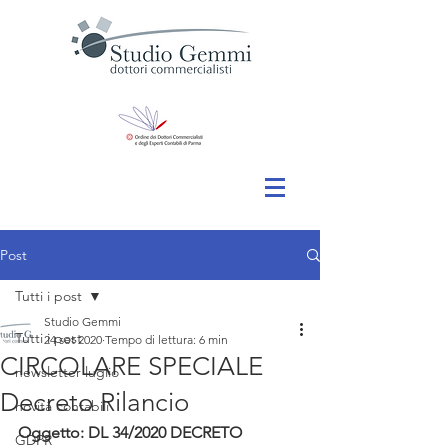
Post
Tutti i post
Studio Gemmi
Tutti i post
24 set 2020
Tempo di lettura: 6 min
CIRCOLARE SPECIALE
newsletter luglio
Decreto Rilancio
novità contabili
Oggetto: DL 34/2020 DECRETO 
GDPR