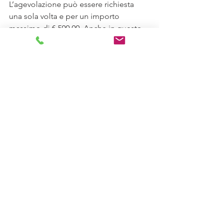
L’agevolazione può essere richiesta 
una sola volta e per un importo 
massimo di € 500,00. Anche in questo 
caso è prevista l’emanazione di un 
apposito decreto attuativo. 
Con l’occasione segnaliamo altre 
novità introdotte in sede di 
conversione dei vari Decreti emanati 
nelle scorse settimane: 
CONVERSIONE DECRETO LIQUIDITÀ 
(DL 23/2020)
In sede di conversione del Decreto 
Liquidità, la Camera dei Deputati, ha 
apportato le seguenti modifiche: 
• Si alza il tetto massimo del 
finanziamento di € 25.000 ad € 30.000 
(sempre nel limite del 25% del 
fatturato), con garanzia 100% data dallo 