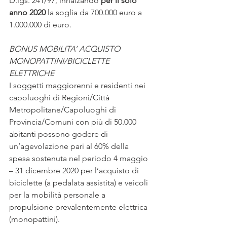
D.lgs. 241/97, innalzando 
per il solo 
anno 2020
 la soglia da 700.000 euro a 
1.000.000 di euro.
BONUS MOBILITA’ ACQUISTO 
MONOPATTINI/BICICLETTE 
ELETTRICHE
I soggetti maggiorenni e residenti nei 
capoluoghi di Regioni/Città 
Metropolitane/Capoluoghi di 
Provincia/Comuni con più di 50.000 
abitanti possono godere di 
un’agevolazione pari al 60% della 
spesa sostenuta nel periodo 4 maggio 
– 31 dicembre 2020 per l’acquisto di 
biciclette (a pedalata assistita) e veicoli 
per la mobilità personale a 
propulsione prevalentemente elettrica 
(monopattini). 