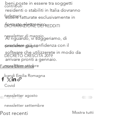
beni poste in essere tra soggetti 
contributi
residenti o stabiliti in Italia dovranno 
forfettari
essere fatturate esclusivamente in 
formato elettronico. 
DICHIARAZIONE DEI REDDITI
neswletter di maggio
Al riguardo, vi suggeriamo, di 
prendere già confidenza con il 
newsletter giugno
software che utilizzerete in modo da 
DECRETO CRESCITA 2019
arrivare pronti a gennaio. 
newsletter ottobre
Fattura Elettronica
bandi Emilia Romagna
Covid
newsletter agosto
newsletter settembre
Mostra tutti
Post recenti