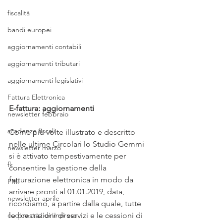
fiscalità
bandi europei
aggiornamenti contabili
aggiornamenti tributari
aggiornamenti legislativi
Fattura Elettronica
E-fattura: aggiornamenti
newsletter febbraio
scadenze fiscali
Come più volte illustrato e descritto 
nelle ultime Circolari lo Studio Gemmi 
newsletter marzo
si è attivato tempestivamente per 
fk
consentire la gestione della 
fatturazione elettronica in modo da 
PMI
arrivare pronti al 01.01.2019, data, 
newsletter aprile
ricordiamo, a partire dalla quale, tutte 
le prestazioni di servizi e le cessioni di 
codice crisi di impresa