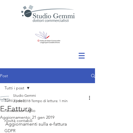
Post
Tutti i post
Studio Gemmi
Tutti i post
20 dic 2018
Tempo di lettura: 1 min
E-Fattura
newsletter luglio
Aggiornamento:
21 gen 2019
novità contabili
Aggiornamenti sulla e-fattura 
GDPR