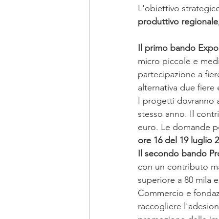
L'obiettivo strategi
DICHIARAZIONE DEI REDDITI
produttivo regionale
Il primo bando Export
newsletter ottobre
bandi Emi
micro piccole e medi
partecipazione a fie
alternativa due fier
I progetti dovranno a
stesso anno. Il contr
euro. Le domande po
ore 16 del 19 luglio 2
Il secondo bando Pr
con un contributo ma
superiore a 80 mila e
Commercio e fondazi
raccogliere l'adesion