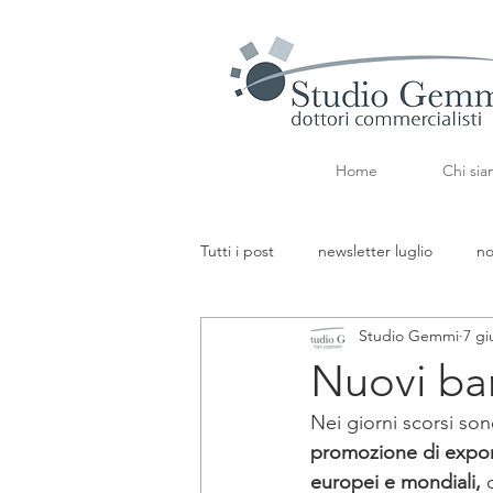
Home
Chi si
Tutti i post
newsletter luglio
no
Studio Gemmi
7 gi
aggiornamenti tributari
aggior
Nuovi ba
Nei giorni scorsi son
newsletter marzo
fk
PMI
promozione di export
europei e mondiali, 