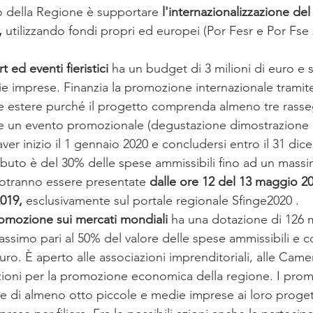
co della Regione è supportare 
l'internazionalizzazione del
neswletter di maggio
newsletter giugno
DECRETO CRESCI
, 
utilizzando fondi propri ed europei (Por Fesr e Por Fse 
 ed eventi fieristici 
ha un budget di 3 milioni di euro e si
lia Romagna
Covid
newsletter agosto
newsletter sett
e imprese. Finanzia la promozione internazionale tramite
re estere purché il progetto comprenda almeno tre rasse
e e un evento promozionale (degustazione dimostrazione p
ver inizio il 1 gennaio 2020 e concludersi entro il 31 dic
ibuto è del 30% delle spese ammissibili fino ad un massi
tranno essere presentate 
dalle ore 12 del 13 maggio 201
019, 
esclusivamente sul portale regionale Sfinge2020 . 
omozione sui mercati mondiali 
ha una dotazione di 126 m
ssimo pari al 50% del valore delle spese ammissibili e
uro. È aperto alle associazioni imprenditoriali, alle Came
oni per la promozione economica della regione. I prom
e di almeno otto piccole e medie imprese ai loro progett