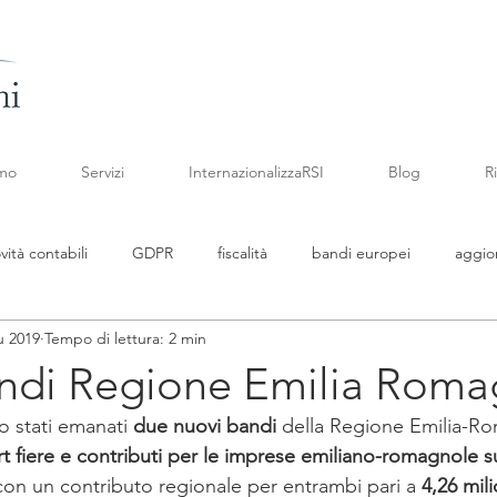
amo
Servizi
InternazionalizzaRSI
Blog
R
vità contabili
GDPR
fiscalità
bandi europei
aggio
u 2019
Tempo di lettura: 2 min
namenti legislativi
Fattura Elettronica
newsletter febbraio
ndi Regione Emilia Rom
o stati emanati 
due nuovi bandi 
della Regione Emilia-Ro
newsletter aprile
codice crisi di impresa
contributi
 fiere e contributi per le imprese emiliano-romagnole su
con un contributo regionale per entrambi pari a 
4,26 mili