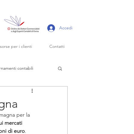
Accedi
isorse per i clienti
Contatti
rnamenti contabili
scadenze fiscali
agna
magna per la 
forfettari
i mercati 
oni di euro
. 