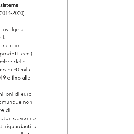
 sistema 
TA 2019
2014-2020). 
 rivolge a 
embre
 la 
gne o in 
rodotti ecc.). 
embre dello 
mo di 30 mila 
9 e fino alle 
ilioni di euro 
 comunque non 
re di 
otori dovranno 
i riguardanti la 