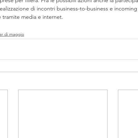
ese per filiera. Fra le possibili azioni anche la partecipa
a realizzazione di incontri business-to-business e incoming
 tramite media e internet. 
er di maggio