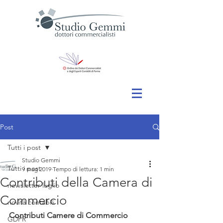
Post
Tutti i post
Studio Gemmi
Tutti i post
9 mag 2019
Tempo di lettura: 1 min
Contributi della Camera di
newsletter luglio
Commercio
novità contabili
Contributi Camere di Commercio
GDPR