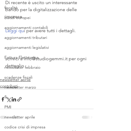
Di recente è uscito un interessante 
fiscalità
bando per la digitalizzazione delle 
imprese.
bandi europei
aggiornamenti contabili
Leggi qu
i per avere tutti i dettagli.
aggiornamenti tributari
aggiornamenti legislativi
Fattura Elettronica
scrivici a info@studiogemmi.it per ogni 
dettaglio 
newsletter febbraio
scadenze fiscali
newsletter aprile
contributi
newsletter marzo
fk
PMI
newsletter aprile
codice crisi di impresa