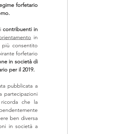
egime forfetario 
TA 2019
nomo.
i
 contribuenti in 
embre
orientamento
 in 
 più consentito 
rante forfetario 
ne in società di 
io per il 2019.
ata pubblicata a 
a partecipazioni 
ricorda che la 
ipendentemente 
sere ben diversa 
ni in società a 