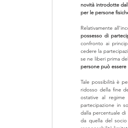
novità introdotte dal
DICHIARAZIONE DEI REDDITI
per le persone fisic
Relativamente all'inc
newsletter ottobre
bandi Emi
possesso di parteci
confronto ai princip
cedere la partecipazi
se ne liberi prima del
persone può essere ce
Tale possibilità è pe
ridosso della fine de
ostative al regime 
partecipazione in s
dalla percentuale di 
da quella del socio 