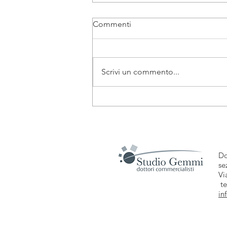
Commenti
Scrivi un commento...
Adempimenti GDPR
Do
se
Vi
te
in