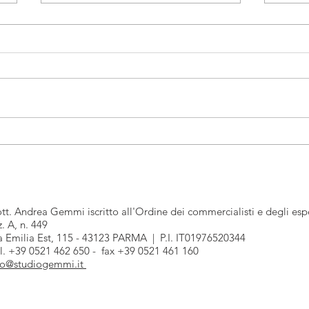
Invio telematico dei
Termi
corrispettivi e moratoria
fattu
regime sanzionatorio
2019
tt. Andrea Gemmi iscritto all'Ordine dei commercialisti e degli espe
z. A, n. 449
a Emilia Est, 115 - 43123 PARMA | P.I. IT01976520344
l. +39 0521 462 650 - fax +39 0521 461 160
fo@studiogemmi.it