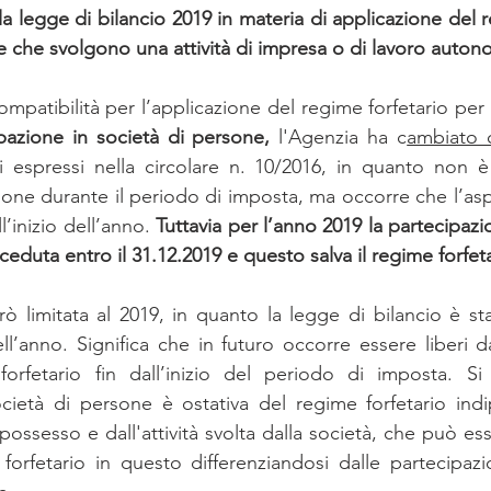
la legge di bilancio 2019 in materia di applicazione del r
neswletter di maggio
newsletter giugno
DECRETO CRESCI
he che svolgono una attività di impresa o di lavoro auto
ompatibilità per l’applicazione del regime forfetario per 
lia Romagna
Covid
newsletter agosto
newsletter sett
pazione in società di persone,
 l'Agenzia ha c
ambiato 
i espressi nella circolare n. 10/2016, in quanto non è
one durante il periodo di imposta, ma occorre che l’aspi
l’inizio dell’anno. 
Tuttavia per l’anno 2019 la partecipazio
duta entro il 31.12.2019 e questo salva il regime forfetar
rò limitata al 2019, in quanto la legge di bilancio è st
ll’anno. Significa che in futuro occorre essere liberi d
forfetario fin dall’inizio del periodo di imposta. Si 
ocietà di persone è ostativa del regime forfetario ind
possesso e dall'attività svolta dalla società, che può es
forfetario in questo differenziandosi dalle partecipazio