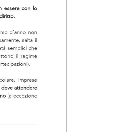
iritto.
orso d’anno non 
mente, salta il 
tà semplici che 
ono il regime 
rtecipazioni). 
olare, imprese 
 deve attendere 
nno 
(a eccezione 