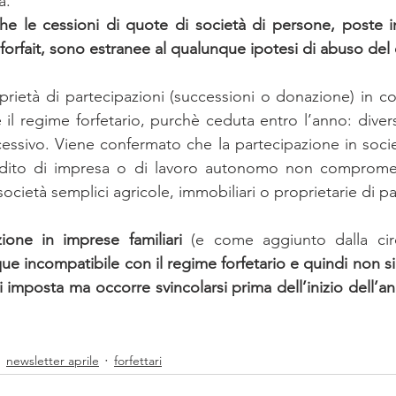
a.
forfait, sono estranee al qualunque ipotesi di abuso del d
rietà di partecipazioni (successioni o donazione) in c
l regime forfetario, purchè ceduta entro l’anno: diversa
ccessivo. Viene confermato che la partecipazione in socie
ito di impresa o di lavoro autonomo non compromett
società semplici agricole, immobiliari o proprietarie di pa
ione in imprese familiari 
(e come aggiunto dalla circ
e incompatibile con il regime forfetario e quindi non si
i imposta ma occorre svincolarsi prima dell’inizio dell’a
newsletter aprile
forfettari