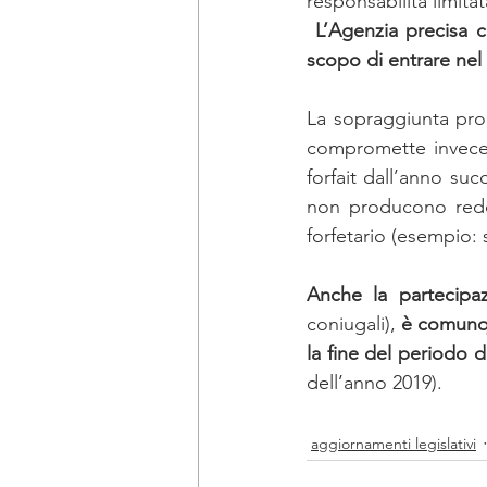
responsabilità limitat
 L’Agenzia precisa che le cessioni di quote di società di persone, poste in essere con lo 
scopo di entrare nel 
La sopraggiunta prop
compromette invece i
forfait dall’anno su
non producono redd
forfetario (esempio: 
Anche la partecipaz
coniugali), 
è comunqu
la fine del periodo d
dell’anno 2019). 
aggiornamenti legislativi