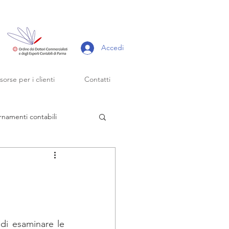
Accedi
isorse per i clienti
Contatti
rnamenti contabili
scadenze fiscali
forfettari
L’Agenzia delle Entrate ha emanato la circolare n. 9 del 10.04.2019, al fine di esaminare le 