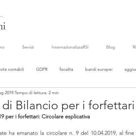
amo
Servizi
InternazionalizzaRSI
Blog
R
vità contabili
GDPR
fiscalità
bandi europei
aggio
ag 2019
Tempo di lettura: 2 min
namenti legislativi
Fattura Elettronica
newsletter febbraio
i Bilancio per i forfettari
 per i forfettari: Circolare esplicativa
newsletter aprile
codice crisi di impresa
contributi