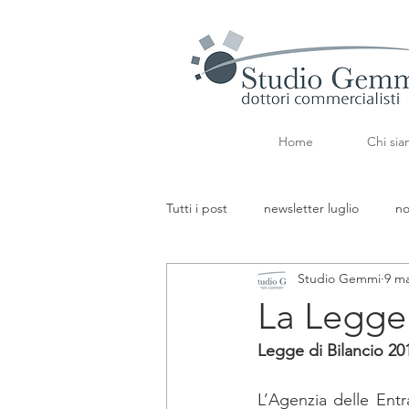
Home
Chi si
Tutti i post
newsletter luglio
no
Studio Gemmi
9 m
aggiornamenti tributari
aggior
La Legge d
Legge di Bilancio 2019
newsletter marzo
fk
PMI