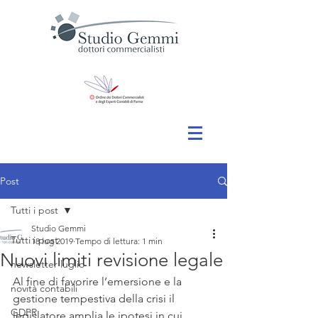
Post
Tutti i post
Studio Gemmi
Tutti i post
18 lug 2019
Tempo di lettura: 1 min
Nuovi limiti revisione legale
newsletter luglio
Al fine di favorire l’emersione e la 
novità contabili
gestione tempestiva della crisi il 
GDPR
legislatore amplia le ipotesi in cui, 