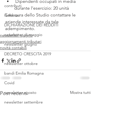
 Dipendenti occupati in media 
contributi
durante l’esercizio: 20 unità 
Sarà cura dello Studio contattare le 
forfettari
aziende interessate da tale 
DICHIARAZIONE DEI REDDITI
adempimento. 
neswletter di maggio
newsletter giugno
aggiornamenti tributari
newsletter giugno
novità contabili
DECRETO CRESCITA 2019
newsletter ottobre
bandi Emilia Romagna
Covid
newsletter agosto
Mostra tutti
Post recenti
newsletter settembre