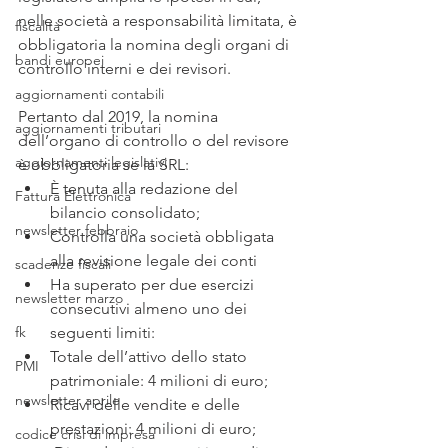
nelle società a responsabilità limitata, è 
fiscalità
obbligatoria la nomina degli organi di 
bandi europei
controllo interni e dei revisori. 
aggiornamenti contabili
Pertanto dal 2019, la nomina 
aggiornamenti tributari
dell’organo di controllo o del revisore 
aggiornamenti legislativi
è obbligatoria se la SRL: 
È tenuta alla redazione del 
Fattura Elettronica
bilancio consolidato; 
newsletter febbraio
Controlla una società obbligata 
alla revisione legale dei conti 
scadenze fiscali
Ha superato per due esercizi 
newsletter marzo
consecutivi almeno uno dei 
fk
seguenti limiti: 
Totale dell’attivo dello stato 
PMI
patrimoniale: 4 milioni di euro; 
newsletter aprile
Ricavi delle vendite e delle 
prestazioni: 4 milioni di euro; 
codice crisi di impresa